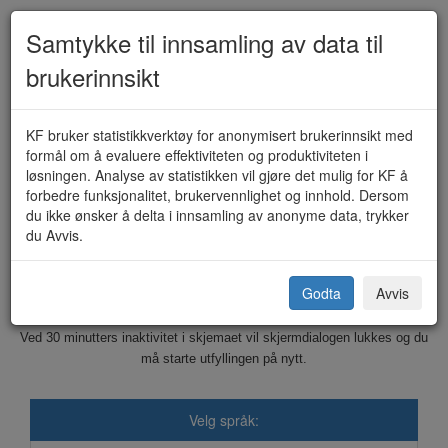
Samtykke til innsamling av data til
brukerinnsikt
Deling av grunneiendom (KF-
KF bruker statistikkverktøy for anonymisert brukerinnsikt med
formål om å evaluere effektiviteten og produktiviteten i
415)
løsningen. Analyse av statistikken vil gjøre det mulig for KF å
forbedre funksjonalitet, brukervennlighet og innhold. Dersom
du ikke ønsker å delta i innsamling av anonyme data, trykker
du Avvis.
Tjeldsund kommune
Godta
Avvis
Dette skjemaet sendes elektronisk til kommunen.
Ved 30 minutters inaktivitet i skjemaet vil skjermdialogen lukkes og du
må starte utfyllingen på nytt.
Velg språk: