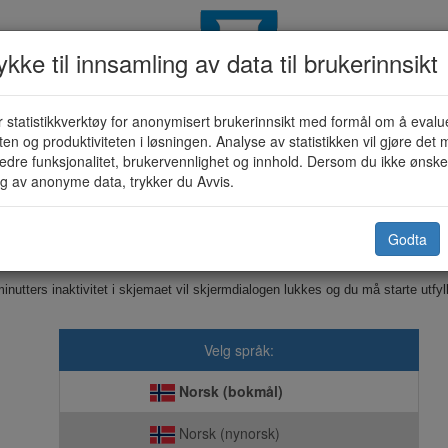
kke til innsamling av data til brukerinnsikt
 statistikkverktøy for anonymisert brukerinnsikt med formål om å evalu
odning om forhåndskonferanse (K
eten og produktiviteten i løsningen. Analyse av statistikken vil gjøre det m
edre funksjonalitet, brukervennlighet og innhold. Dersom du ikke ønsker
g av anonyme data, trykker du Avvis.
Gildeskål kommune
Godta
Dette skjemaet sendes elektronisk til kommunen.
inutters inaktivitet i skjemaet vil skjermdialogen lukkes og du må starte utfyl
Velg språk:
Norsk (bokmål)
Norsk (nynorsk)