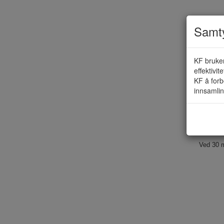
Samty
KF bruker
Anm
effektivit
KF å forb
innsamlin
Ved 30 m