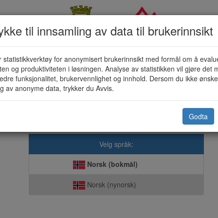
kke til innsamling av data til brukerinnsikt
 statistikkverktøy for anonymisert brukerinnsikt med formål om å evalu
torferdsel i utmark og vassdrag (KF
eten og produktiviteten i løsningen. Analyse av statistikken vil gjøre det m
edre funksjonalitet, brukervennlighet og innhold. Dersom du ikke ønsker
g av anonyme data, trykker du Avvis.
Vardø kommune
Godta
sk direkte til kommunen. Vi er opptatt av at våre løsninger skal ivaret
Velg språk:
Norsk (bokmål)
Norsk (nynorsk)