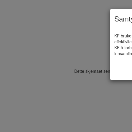
Samty
KF bruker
Mo
effektivit
KF å forb
innsamlin
Dette skjemaet sendes elektroni