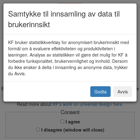
Samtykke til innsamling av data til
brukerinnsikt
Stillingssøknad - Lærer (KF-388)
KF bruker statistikkverktøy for anonymisert brukerinnsikt med
formål om å evaluere effektiviteten og produktiviteten i
løsningen. Analyse av statistikken vil gjøre det mulig for KF å
forbedre funksjonalitet, brukervennlighet og innhold. Dersom
KF - Forenkler offentlige tjenester
du ikke ønsker å delta i innsamling av anonyme data, trykker
du Avvis.
Before you give personal information over Internet, you have to agree
Godta
Avvis
with a disclaimer.
Consent form.
Read more about
KF's work on universal design here.
Consent
I agree
I disagree (window will close)