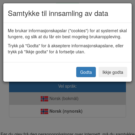
Samtykke til innsamling av data
Me brukar informasjonskapslar ("cookies") for at systemet skal
fungere, og slik at du får ein best mogeleg brukaroppleving.
Oppmoding om innsyn (KF-390)
Trykk på "Godta" for å akseptere informasjonskapslane, eller
trykk på "Ikkje godta" for å fortsetje utan.
Fyresdal kommune
Godta
Ikkje godta
Vel språk:
Norsk (bokmål)
Norsk (nynorsk)
Før du gjev frå deg personopplysingar over internett, må du samtykkje