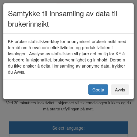
Samtykke til innsamling av data til
brukerinnsikt
Skjenkebevilling - enkelt
KF bruker statistikkverktøy for anonymisert brukerinnsikt med
formål om å evaluere effektiviteten og produktiviteten i
anledning/ambulerende (KF-112)
løsningen. Analyse av statistikken vil gjøre det mulig for KF å
forbedre funksjonalitet, brukervennlighet og innhold. Dersom
du ikke ønsker å delta i innsamling av anonyme data, trykker
du Avvis.
Averøy kommune
Godta
Avvis
Dette skjemaet sendes elektronisk til kommunen.
Ved 30 minutters inaktivitet i skjemaet vil skjermdialogen lukkes og du
må starte utfyllingen på nytt.
Select language: