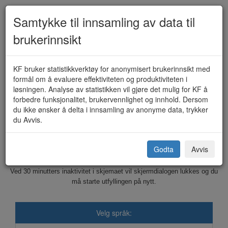
Samtykke til innsamling av data til
brukerinnsikt
Skjenkebevilling - enkelt
KF bruker statistikkverktøy for anonymisert brukerinnsikt med
formål om å evaluere effektiviteten og produktiviteten i
anledning/ambulerende (KF-112)
løsningen. Analyse av statistikken vil gjøre det mulig for KF å
forbedre funksjonalitet, brukervennlighet og innhold. Dersom
du ikke ønsker å delta i innsamling av anonyme data, trykker
du Avvis.
Vardø kommune
Godta
Avvis
Dette skjemaet sendes elektronisk til kommunen.
Ved 30 minutters inaktivitet i skjemaet vil skjermdialogen lukkes og du
må starte utfyllingen på nytt.
Velg språk: