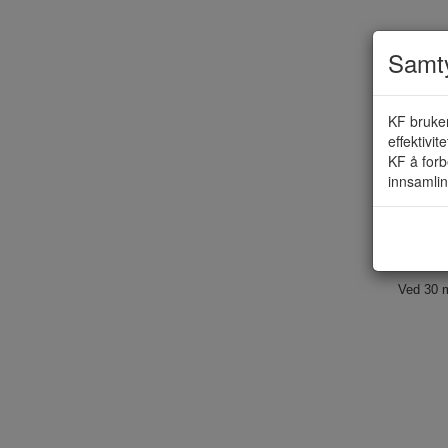
Samty
KF bruker
effektivit
KF å forb
innsamlin
Ved 30 m