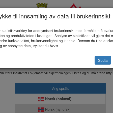
kke til innsamling av data til brukerinnsikt
 statistikkverktøy for anonymisert brukerinnsikt med formål om å evalu
Skatteattest - melding om (KF-131
eten og produktiviteten i løsningen. Analyse av statistikken vil gjøre det m
edre funksjonalitet, brukervennlighet og innhold. Dersom du ikke ønsker
g av anonyme data, trykker du Avvis.
Vardø kommune
Godta
Dette skjemaet sendes elektronisk til kommunen.
inutters inaktivitet i skjemaet vil skjermdialogen lukkes og du må starte utfyl
Velg språk:
Norsk (bokmål)
Norsk (nynorsk)