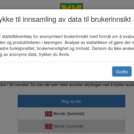
kke til innsamling av data til brukerinnsikt
 statistikkverktøy for anonymisert brukerinnsikt med formål om å evalu
Innmelding skole (KF-130)
eten og produktiviteten i løsningen. Analyse av statistikken vil gjøre det m
edre funksjonalitet, brukervennlighet og innhold. Dersom du ikke ønsker
g av anonyme data, trykker du Avvis.
Kvæfjord kommune
Godta
Dette skjemaet sendes elektronisk direkte til kommunen.
tivt i 30 minutter. Du kan når som helst avslutte utfyllingen ved å trykke avs
Velg språk:
Norsk (bokmål)
Norsk (nynorsk)