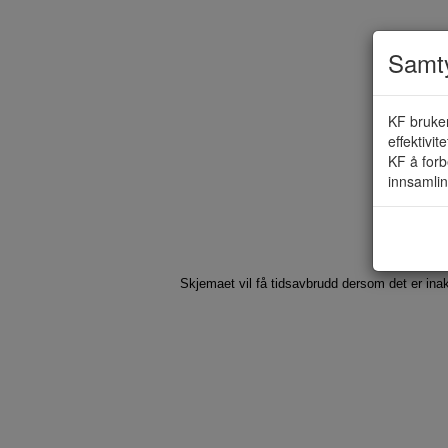
Samty
KF bruker
effektivit
KF å forb
innsamlin
Skjemaet vil få tidsavbrudd dersom det er inak