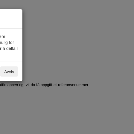
ere
ulig for
 å delta i
Avvis
luttknappen og, vil da få oppgitt et referansenummer.