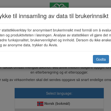
kke til innsamling av data til brukerinnsikt
 statistikkverktøy for anonymisert brukerinnsikt med formål om å evalu
msetningsoppgave for alkohol (KF-
eten og produktiviteten i løsningen. Analyse av statistikken vil gjøre det m
edre funksjonalitet, brukervennlighet og innhold. Dersom du ikke ønsker
g av anonyme data, trykker du Avvis.
Sunndal kommune
Godta
 drikk er grunnlaget for
innbetaling av gebyr
. Det vil beregnes gebyr for
r faktisk omsatt mengde alkohol. Ved avvik mellom tidligere oppgitt fo
en etterberegning og et etteroppgjør.
r salg av virksomheten skal det sendes oppgave så snart endelige omset
Select language:
Norsk (bokmål)