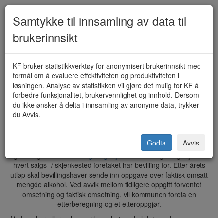
Samtykke til innsamling av data til
brukerinnsikt
Omsetningsoppgave for alkohol
KF bruker statistikkverktøy for anonymisert brukerinnsikt med
formål om å evaluere effektiviteten og produktiviteten i
(KF-134)
løsningen. Analyse av statistikken vil gjøre det mulig for KF å
forbedre funksjonalitet, brukervennlighet og innhold. Dersom
du ikke ønsker å delta i innsamling av anonyme data, trykker
du Avvis.
Aure kommune
Godta
Avvis
Oppgave over forventet omsatt mengde alkoholholdig drikk er
grunnlaget for
innbetaling av gebyr
. Det vil beregnes gebyr for
hvert salgs- / skjenkested foretaket har bevilling for. Etter årets
utløp skal bevillingshaver sende inn oppgave over faktisk omsatt
mengde alkohol. Ved avvik mellom tidligere oppgitt forventet
omsetning og faktisk omsetning, vil kommunen foreta en
etterberegning og et etteroppgjør.