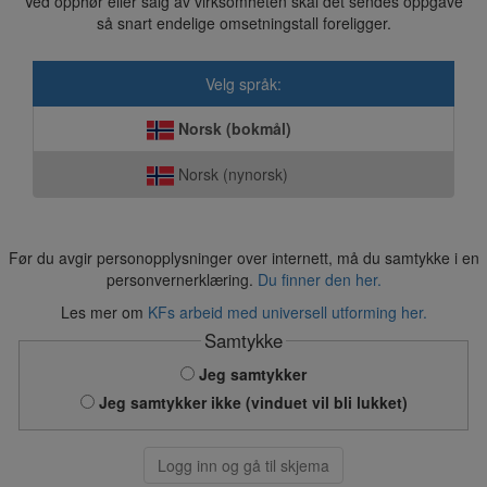
Ved opphør eller salg av virksomheten skal det sendes oppgave
så snart endelige omsetningstall foreligger.
Velg språk:
Norsk (bokmål)
Norsk (nynorsk)
Før du avgir personopplysninger over internett, må du samtykke i en
personvernerklæring.
Du finner den her.
Les mer om
KFs arbeid med universell utforming her.
Samtykke
Jeg samtykker
Jeg samtykker ikke (vinduet vil bli lukket)
Logg inn og gå til skjema