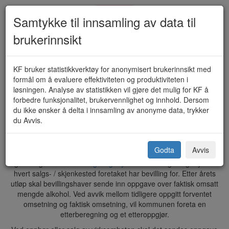
Samtykke til innsamling av data til
brukerinnsikt
Omsetningsoppgave for alkohol
KF bruker statistikkverktøy for anonymisert brukerinnsikt med
formål om å evaluere effektiviteten og produktiviteten i
(KF-134)
løsningen. Analyse av statistikken vil gjøre det mulig for KF å
forbedre funksjonalitet, brukervennlighet og innhold. Dersom
du ikke ønsker å delta i innsamling av anonyme data, trykker
du Avvis.
Ås kommune
Godta
Avvis
Oppgave over forventet omsatt mengde alkoholholdig drikk er
grunnlaget for
innbetaling av gebyr
. Det vil beregnes gebyr for
hvert salgs- / skjenkested foretaket har bevilling for. Etter årets
utløp skal bevillingshaver sende inn oppgave over faktisk omsatt
mengde alkohol. Ved avvik mellom tidligere oppgitt forventet
omsetning og faktisk omsetning, vil kommunen foreta en
etterberegning og et etteroppgjør.