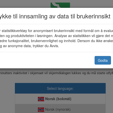
kke til innsamling av data til brukerinnsikt
 statistikkverktøy for anonymisert brukerinnsikt med formål om å evalu
Salgsbevilling for alkohol (KF-124
eten og produktiviteten i løsningen. Analyse av statistikken vil gjøre det m
edre funksjonalitet, brukervennlighet og innhold. Dersom du ikke ønsker
g av anonyme data, trykker du Avvis.
Surnadal kommune
Godta
Dette skjemaet sendes elektronisk til kommunen.
inutters inaktivitet i skjemaet vil skjermdialogen lukkes og du må starte utfyl
Select language:
Norsk (bokmål)
Norsk (nynorsk)