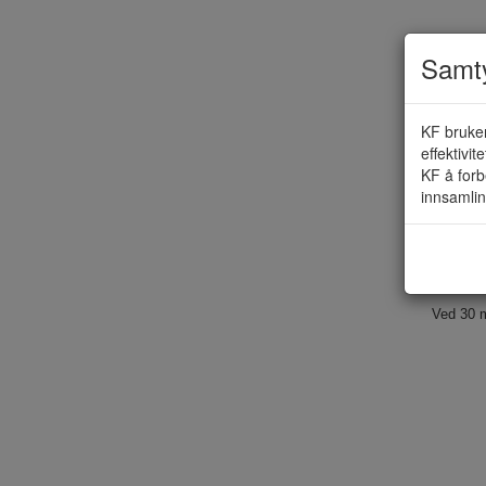
Samty
KF bruker
effektivit
KF å forb
innsamlin
Ved 30 m