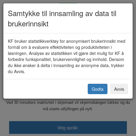
Samtykke til innsamling av data til
brukerinnsikt
Salgsbevilling for alkohol (KF-
KF bruker statistikkverktøy for anonymisert brukerinnsikt med
formål om å evaluere effektiviteten og produktiviteten i
124)
løsningen. Analyse av statistikken vil gjøre det mulig for KF å
forbedre funksjonalitet, brukervennlighet og innhold. Dersom
du ikke ønsker å delta i innsamling av anonyme data, trykker
du Avvis.
Sirdal kommune
Godta
Avvis
Dette skjemaet sendes elektronisk til kommunen.
Ved 30 minutters inaktivitet i skjemaet vil skjermdialogen lukkes og du
må starte utfyllingen på nytt.
Velg språk: