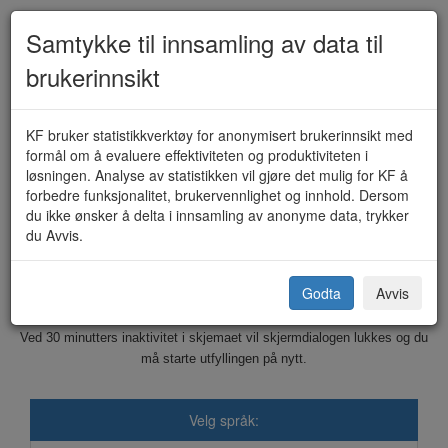
Samtykke til innsamling av data til
brukerinnsikt
Salgsbevilling for alkohol (KF-
KF bruker statistikkverktøy for anonymisert brukerinnsikt med
formål om å evaluere effektiviteten og produktiviteten i
124)
løsningen. Analyse av statistikken vil gjøre det mulig for KF å
forbedre funksjonalitet, brukervennlighet og innhold. Dersom
du ikke ønsker å delta i innsamling av anonyme data, trykker
du Avvis.
Tjeldsund kommune
Godta
Avvis
Dette skjemaet sendes elektronisk til kommunen.
Ved 30 minutters inaktivitet i skjemaet vil skjermdialogen lukkes og du
må starte utfyllingen på nytt.
Velg språk: