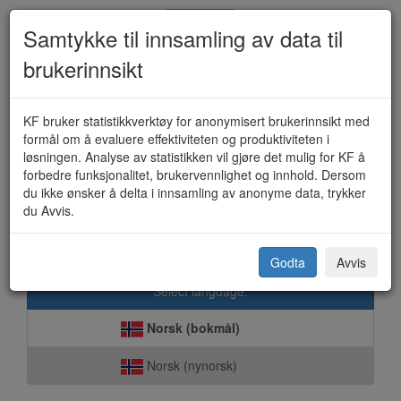
Samtykke til innsamling av data til
brukerinnsikt
Avkjørsel fra offentlig vei -
KF bruker statistikkverktøy for anonymisert brukerinnsikt med
formål om å evaluere effektiviteten og produktiviteten i
søknad (KF-455)
løsningen. Analyse av statistikken vil gjøre det mulig for KF å
forbedre funksjonalitet, brukervennlighet og innhold. Dersom
du ikke ønsker å delta i innsamling av anonyme data, trykker
du Avvis.
Sunndal kommune
Godta
Avvis
Select language:
Norsk (bokmål)
Norsk (nynorsk)