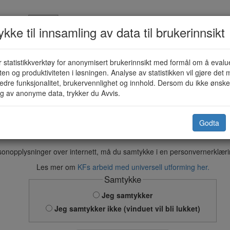
kke til innsamling av data til brukerinnsikt
 statistikkverktøy for anonymisert brukerinnsikt med formål om å evalu
Innmelding skole (KF-455)
eten og produktiviteten i løsningen. Analyse av statistikken vil gjøre det m
edre funksjonalitet, brukervennlighet og innhold. Dersom du ikke ønsker
g av anonyme data, trykker du Avvis.
Tjeldsund kommune
Godta
sk direkte til kommunen. Vi er opptatt av at våre løsninger skal ivaret
sonopplysninger over internett, må du samtykke i en personvernerklær
Les mer om
KFs arbeid med universell utforming her.
Samtykke
Jeg samtykker
Jeg samtykker ikke (vinduet vil bli lukket)