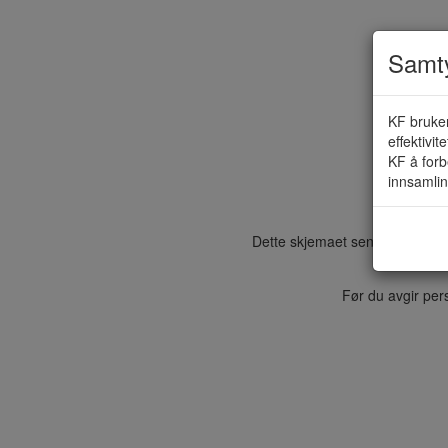
Samty
KF bruker
effektivit
KF å forb
innsamlin
Dette skjemaet sendes elektroni
Før du avgir per