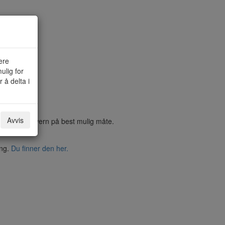
ere
ulig for
 å delta i
Avvis
a ditt personvern på best mulig måte.
ing.
Du finner den her.