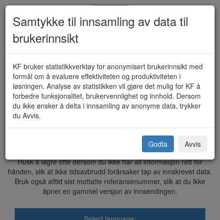
Samtykke til innsamling av data til
brukerinnsikt
Serverings- og/eller
KF bruker statistikkverktøy for anonymisert brukerinnsikt med
formål om å evaluere effektiviteten og produktiviteten i
skjenkebevilling (KF-123)
løsningen. Analyse av statistikken vil gjøre det mulig for KF å
forbedre funksjonalitet, brukervennlighet og innhold. Dersom
du ikke ønsker å delta i innsamling av anonyme data, trykker
du Avvis.
Kárásjohka gielda - Karasjok kommune
Godta
Avvis
Dette skjemaet sendes elektronisk til kommunen.
Husk å lagre ofte dersom du ikke har all informasjon rett for
hånden, slik at ikke tidsavbrudd forårsaker tap av innskrevet data.
Bruk også alltid sist mottatte referansenummer, slik at du ikke
åpner en gammel versjon av innsendingen.
Select language: