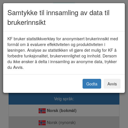
Samtykke til innsamling av data til
brukerinnsikt
Kulturmidler (KF-109A)
KF bruker statistikkverktøy for anonymisert brukerinnsikt med
formål om å evaluere effektiviteten og produktiviteten i
løsningen. Analyse av statistikken vil gjøre det mulig for KF å
forbedre funksjonalitet, brukervennlighet og innhold. Dersom
Herøy kommune
du ikke ønsker å delta i innsamling av anonyme data, trykker
du Avvis.
Dette skjemaet sendes elektronisk direkte til kommunen. Vi er
opptatt av at våre løsninger skal ivareta ditt personvern på best
mulig måte.
Godta
Avvis
Velg språk:
Norsk (bokmål)
Norsk (nynorsk)