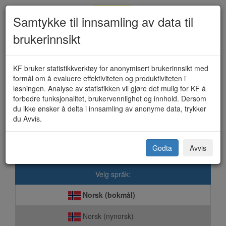
Samtykke til innsamling av data til
brukerinnsikt
Kulturmidler (KF-109A)
KF bruker statistikkverktøy for anonymisert brukerinnsikt med
formål om å evaluere effektiviteten og produktiviteten i
løsningen. Analyse av statistikken vil gjøre det mulig for KF å
forbedre funksjonalitet, brukervennlighet og innhold. Dersom
Dønna kommune
du ikke ønsker å delta i innsamling av anonyme data, trykker
du Avvis.
Dette skjemaet sendes elektronisk direkte til kommunen. Vi er
opptatt av at våre løsninger skal ivareta ditt personvern på best
mulig måte.
Godta
Avvis
Velg språk:
Norsk (bokmål)
Norsk (nynorsk)