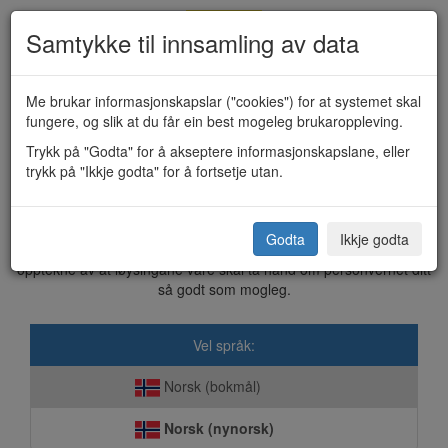
Samtykke til innsamling av data
Me brukar informasjonskapslar ("cookies") for at systemet skal
fungere, og slik at du får ein best mogeleg brukaroppleving.
Kulturmidlar (KF-109A)
Trykk på "Godta" for å akseptere informasjonskapslane, eller
trykk på "Ikkje godta" for å fortsetje utan.
Tokke kommune
Godta
Ikkje godta
Dette skjemaet blir sendt elektronisk direkte til kommunen. Vi er
opptekne av at løysingane våre skal ta hand om personvernet ditt
så godt som mogleg.
Vel språk:
Norsk (bokmål)
Norsk (nynorsk)