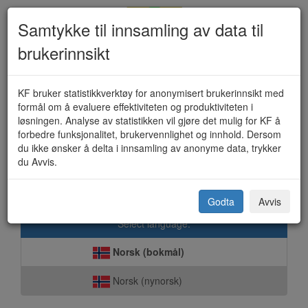
Samtykke til innsamling av data til
brukerinnsikt
Kommunal bolig - leie (KF-459)
KF bruker statistikkverktøy for anonymisert brukerinnsikt med
formål om å evaluere effektiviteten og produktiviteten i
løsningen. Analyse av statistikken vil gjøre det mulig for KF å
forbedre funksjonalitet, brukervennlighet og innhold. Dersom
Leirfjord kommune
du ikke ønsker å delta i innsamling av anonyme data, trykker
du Avvis.
Sosialtjenesten skal medvirke til å skaffe bolig til personer som
ikke selv kan ivareta sine interesser i boligmarkedet.
Godta
Avvis
Select language:
Norsk (bokmål)
Norsk (nynorsk)