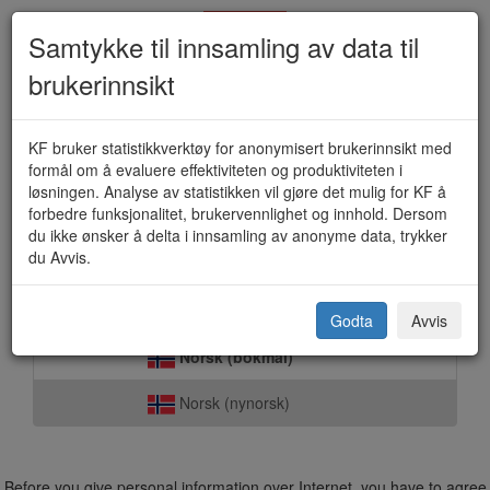
Samtykke til innsamling av data til
brukerinnsikt
Søknad på stilling (KF-405C)
KF bruker statistikkverktøy for anonymisert brukerinnsikt med
formål om å evaluere effektiviteten og produktiviteten i
løsningen. Analyse av statistikken vil gjøre det mulig for KF å
forbedre funksjonalitet, brukervennlighet og innhold. Dersom
KF - Forenkler offentlige tjenester
du ikke ønsker å delta i innsamling av anonyme data, trykker
du Avvis.
Select language:
Godta
Avvis
Norsk (bokmål)
Norsk (nynorsk)
Before you give personal information over Internet, you have to agree