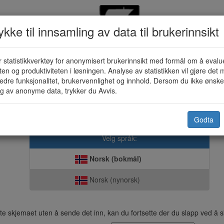
kke til innsamling av data til brukerinnsikt
 statistikkverktøy for anonymisert brukerinnsikt med formål om å evalu
Skoleskyss - Søknad om (KF-165
eten og produktiviteten i løsningen. Analyse av statistikken vil gjøre det m
edre funksjonalitet, brukervennlighet og innhold. Dersom du ikke ønsker
g av anonyme data, trykker du Avvis.
Bø (Nordland) kommune
Godta
Velg språk:
Norsk (bokmål)
Norsk (nynorsk)
dette skjemaet uten å sende det inn, kan du fortsette der du slapp ved å s