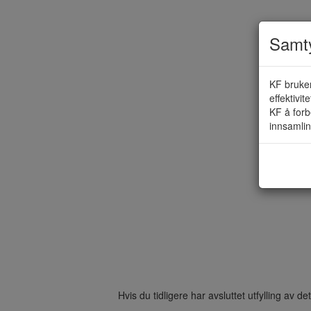
Samty
KF bruker
effektivit
KF å forb
innsamlin
Hvis du tidligere har avsluttet utfylling av 