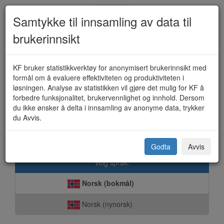
Samtykke til innsamling av data til
brukerinnsikt
Oljeutskillere - oppfølging (KF-
KF bruker statistikkverktøy for anonymisert brukerinnsikt med
formål om å evaluere effektiviteten og produktiviteten i
471)
løsningen. Analyse av statistikken vil gjøre det mulig for KF å
forbedre funksjonalitet, brukervennlighet og innhold. Dersom
du ikke ønsker å delta i innsamling av anonyme data, trykker
du Avvis.
Ås kommune
Godta
Avvis
Velg språk:
Norsk (bokmål)
Norsk (nynorsk)