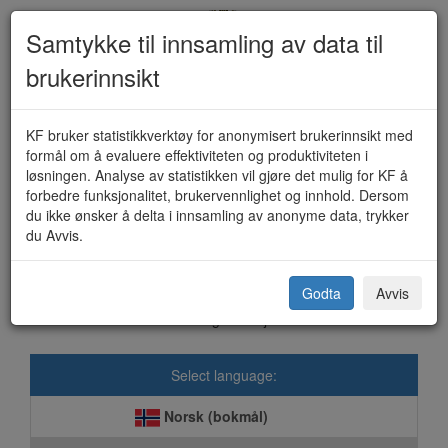
Samtykke til innsamling av data til
brukerinnsikt
Oljeutskillere - oppfølging (KF-
KF bruker statistikkverktøy for anonymisert brukerinnsikt med
formål om å evaluere effektiviteten og produktiviteten i
471)
løsningen. Analyse av statistikken vil gjøre det mulig for KF å
forbedre funksjonalitet, brukervennlighet og innhold. Dersom
du ikke ønsker å delta i innsamling av anonyme data, trykker
du Avvis.
Kristiansund kommune
Godta
Avvis
Vi anbefaler Google Chrome, Mozilla Firefox eller Safari ved bruk
av våre digitale skjema.
Select language:
Norsk (bokmål)