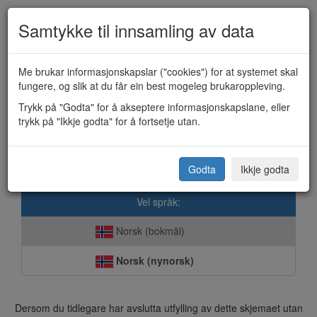
Samtykke til innsamling av data
Me brukar informasjonskapslar ("cookies") for at systemet skal
fungere, og slik at du får ein best mogeleg brukaroppleving.
Forelderpermisjon (KF-228)
Trykk på "Godta" for å akseptere informasjonskapslane, eller
trykk på "Ikkje godta" for å fortsetje utan.
Kvinnherad kommune
Godta
Ikkje godta
Vel språk:
Norsk (bokmål)
Norsk (nynorsk)
Dersom du tidlegare har avslutta utfylling av dette skjemaet utan