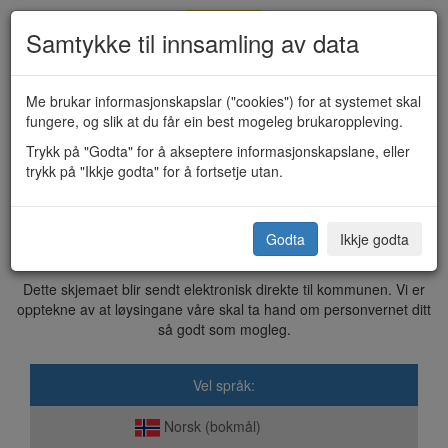
Samtykke til innsamling av data
Me brukar informasjonskapslar ("cookies") for at systemet skal
fungere, og slik at du får ein best mogeleg brukaroppleving.
Anlegg som skal vurderast på
Trykk på "Godta" for å akseptere informasjonskapslane, eller
trykk på "Ikkje godta" for å fortsetje utan.
idrett og friluftsplanen (KF-TEST)
Godta
Ikkje godta
Tokke kommune
Dette skjemaet blir sendt elektronisk direkte til kommunen. Vi er
opptekne av at løysingane våre skal ta hand om personvernet ditt
så godt som mogleg.
Vel språk:
Norsk (bokmål)