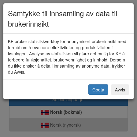
Samtykke til innsamling av data til
brukerinnsikt
Sanitærabonnement - avløp (KF-
KF bruker statistikkverktøy for anonymisert brukerinnsikt med
formål om å evaluere effektiviteten og produktiviteten i
364D)
løsningen. Analyse av statistikken vil gjøre det mulig for KF å
forbedre funksjonalitet, brukervennlighet og innhold. Dersom
du ikke ønsker å delta i innsamling av anonyme data, trykker
du Avvis.
Surnadal kommune
Godta
Avvis
Select language:
Norsk (bokmål)
Norsk (nynorsk)