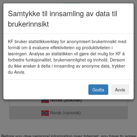
Samtykke til innsamling av data til
brukerinnsikt
Kjøp av næringstomt (KF-546)
KF bruker statistikkverktøy for anonymisert brukerinnsikt med
formål om å evaluere effektiviteten og produktiviteten i
løsningen. Analyse av statistikken vil gjøre det mulig for KF å
forbedre funksjonalitet, brukervennlighet og innhold. Dersom
Surnadal kommune
du ikke ønsker å delta i innsamling av anonyme data, trykker
du Avvis.
Select language:
Godta
Avvis
Norsk (bokmål)
Norsk (nynorsk)
Before you give personal information over Internet, you have to agree