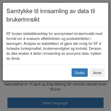
Samtykke til innsamling av data til
brukerinnsikt
Søknad om tilskudd til
KF bruker statistikkverktøy for anonymisert brukerinnsikt med
formål om å evaluere effektiviteten og produktiviteten i
vedlikehold av private veier (KF-
løsningen. Analyse av statistikken vil gjøre det mulig for KF å
forbedre funksjonalitet, brukervennlighet og innhold. Dersom
547)
du ikke ønsker å delta i innsamling av anonyme data, trykker
du Avvis.
Aure kommune
Godta
Avvis
Søknadsfrist er 15.april og årlig tildeling blir normalt utbetalt innen
30.juni.
Select language: