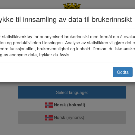
kke til innsamling av data til brukerinnsikt
 statistikkverktøy for anonymisert brukerinnsikt med formål om å evalu
Innmelding skole (KF-130G)
eten og produktiviteten i løsningen. Analyse av statistikken vil gjøre det m
edre funksjonalitet, brukervennlighet og innhold. Dersom du ikke ønsker
g av anonyme data, trykker du Avvis.
Kristiansund kommune
Godta
efaler Google Chrome, Mozilla Firefox eller Safari ved bruk av våre digi
Select language:
Norsk (bokmål)
Norsk (nynorsk)