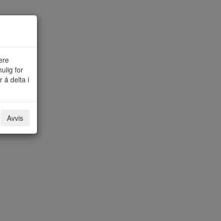
ere
ulig for
 å delta i
Avvis
tale skjema.