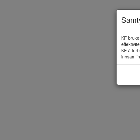
Samty
KF bruker
effektivit
KF å forb
innsamlin
Vi anb