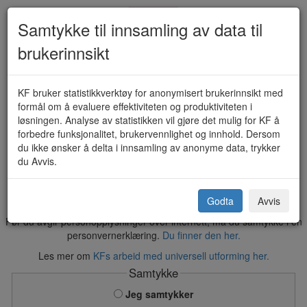
Samtykke til innsamling av data til
brukerinnsikt
Torgplass - søknad om (KF-244-
KF bruker statistikkverktøy for anonymisert brukerinnsikt med
formål om å evaluere effektiviteten og produktiviteten i
3218)
løsningen. Analyse av statistikken vil gjøre det mulig for KF å
forbedre funksjonalitet, brukervennlighet og innhold. Dersom
du ikke ønsker å delta i innsamling av anonyme data, trykker
du Avvis.
Ås kommune
Godta
Avvis
Før du avgir personopplysninger over internett, må du samtykke i en
personvernerklæring.
Du finner den her.
Les mer om
KFs arbeid med universell utforming her.
Samtykke
Jeg samtykker