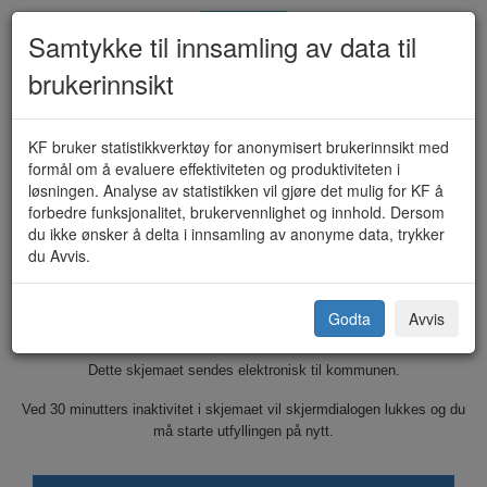
Samtykke til innsamling av data til
brukerinnsikt
Skjenkebevilling - enkelt
KF bruker statistikkverktøy for anonymisert brukerinnsikt med
formål om å evaluere effektiviteten og produktiviteten i
anledning/ambulerende (KF-112-
løsningen. Analyse av statistikken vil gjøre det mulig for KF å
forbedre funksjonalitet, brukervennlighet og innhold. Dersom
1576)
du ikke ønsker å delta i innsamling av anonyme data, trykker
du Avvis.
Aure kommune
Godta
Avvis
Dette skjemaet sendes elektronisk til kommunen.
Ved 30 minutters inaktivitet i skjemaet vil skjermdialogen lukkes og du
må starte utfyllingen på nytt.