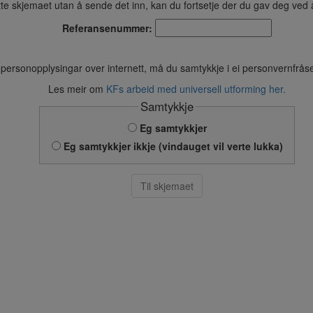
tte skjemaet utan å sende det inn, kan du fortsetje der du gav deg ved 
Referansenummer:
 personopplysingar over internett, må du samtykkje i ei personvernfrå
Les meir om
KFs arbeid med universell utforming her.
Samtykkje
Eg samtykkjer
Eg samtykkjer ikkje (vindauget vil verte lukka)
Til skjemaet