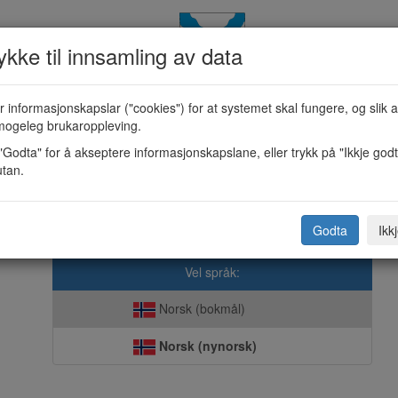
kke til innsamling av data
 informasjonskapslar ("cookies") for at systemet skal fungere, og slik a
 behov for individuell tilretteleggi
mogeleg brukaroppleving.
"Godta" for å akseptere informasjonskapslane, eller trykk på "Ikkje godt
utan.
Kvinnherad kommune
er ut om barnets behov må vere klart, og leggast ved i slutten av skje
Godta
Ikk
Vel språk:
Norsk (bokmål)
Norsk (nynorsk)