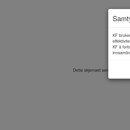
Samty
KF bruker
Mo
effektivit
KF å forb
innsamlin
Dette skjemaet sendes elektroni