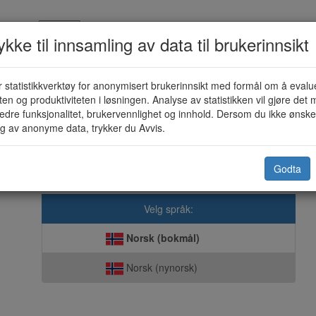
kke til innsamling av data til brukerinnsikt
 statistikkverktøy for anonymisert brukerinnsikt med formål om å evalu
torferdsel i utmark og vassdrag (KF
eten og produktiviteten i løsningen. Analyse av statistikken vil gjøre det m
edre funksjonalitet, brukervennlighet og innhold. Dersom du ikke ønsker
g av anonyme data, trykker du Avvis.
Tjeldsund kommune
Godta
sk direkte til kommunen. Vi er opptatt av at våre løsninger skal ivaret
Velg språk:
Norsk (bokmål)
Norsk (nynorsk)