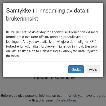
Samtykke til innsamling av data til
brukerinnsikt
Søknadsskjema for individuelt
KF bruker statistikkverktøy for anonymisert brukerinnsikt med
formål om å evaluere effektiviteten og produktiviteten i
tilrettelagt opplæring -
løsningen. Analyse av statistikken vil gjøre det mulig for KF å
forbedre funksjonalitet, brukervennlighet og innhold. Dersom
Opplæringsloven § 18-2, 19-5 og
du ikke ønsker å delta i innsamling av anonyme data, trykker
du Avvis.
19-6
Godta
Avvis
Trondheim kommune
Before you give personal information over Internet, you have to agree
with a disclaimer.
Consent form.