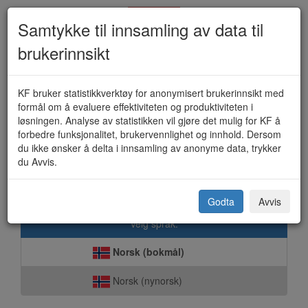
Samtykke til innsamling av data til
brukerinnsikt
Idrettsfunksjonell
KF bruker statistikkverktøy for anonymisert brukerinnsikt med
formål om å evaluere effektiviteten og produktiviteten i
forhåndsgodkjenning
løsningen. Analyse av statistikken vil gjøre det mulig for KF å
forbedre funksjonalitet, brukervennlighet og innhold. Dersom
du ikke ønsker å delta i innsamling av anonyme data, trykker
du Avvis.
KF - Forenkler offentlige tjenester
Godta
Avvis
Velg språk:
Norsk (bokmål)
Norsk (nynorsk)