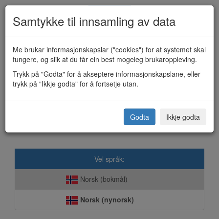
Samtykke til innsamling av data
Me brukar informasjonskapslar ("cookies") for at systemet skal
fungere, og slik at du får ein best mogeleg brukaroppleving.
Søknad om norskopplæring
Trykk på "Godta" for å akseptere informasjonskapslane, eller
trykk på "Ikkje godta" for å fortsetje utan.
(4640)
Godta
Ikkje godta
Sogndal kommune
Vel språk:
Norsk (bokmål)
Norsk (nynorsk)