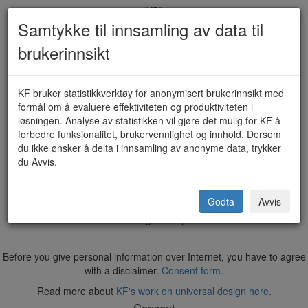
Samtykke til innsamling av data til
brukerinnsikt
Melding om overnatting (KF-531-
KF bruker statistikkverktøy for anonymisert brukerinnsikt med
formål om å evaluere effektiviteten og produktiviteten i
1505)
løsningen. Analyse av statistikken vil gjøre det mulig for KF å
forbedre funksjonalitet, brukervennlighet og innhold. Dersom
du ikke ønsker å delta i innsamling av anonyme data, trykker
du Avvis.
Kristiansund kommune
Godta
Avvis
Vi anbefaler Google Chrome, Mozilla Firefox eller Safari ved bruk
av våre digitale skjema.
Before you give personal information over Internet, you have to agree
with a disclaimer.
Consent form.
Read more about
KF's work on universal design here.
Consent