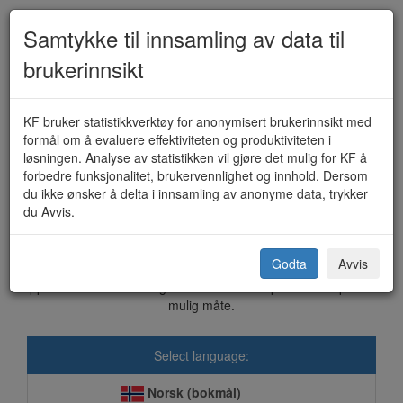
Samtykke til innsamling av data til
brukerinnsikt
Næringsfondet - søknad om
KF bruker statistikkverktøy for anonymisert brukerinnsikt med
formål om å evaluere effektiviteten og produktiviteten i
tilskudd (KF-212)
løsningen. Analyse av statistikken vil gjøre det mulig for KF å
forbedre funksjonalitet, brukervennlighet og innhold. Dersom
du ikke ønsker å delta i innsamling av anonyme data, trykker
du Avvis.
Sørfold kommune
Godta
Avvis
Dette skjemaet sendes elektronisk direkte til kommunen. Vi er
opptatt av at våre løsninger skal ivareta ditt personvern på best
mulig måte.
Select language:
Norsk (bokmål)