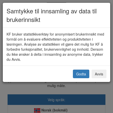
Samtykke til innsamling av data til
brukerinnsikt
Næringsfondet - søknad om
KF bruker statistikkverktøy for anonymisert brukerinnsikt med
formål om å evaluere effektiviteten og produktiviteten i
tilskudd (KF-212)
løsningen. Analyse av statistikken vil gjøre det mulig for KF å
forbedre funksjonalitet, brukervennlighet og innhold. Dersom
du ikke ønsker å delta i innsamling av anonyme data, trykker
du Avvis.
Bø (Nordland) kommune
Godta
Avvis
Dette skjemaet sendes elektronisk direkte til kommunen. Vi er
opptatt av at våre løsninger skal ivareta ditt personvern på best
mulig måte.
Velg språk:
Norsk (bokmål)