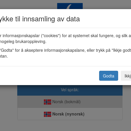
kke til innsamling av data
 informasjonskapslar ("cookies") for at systemet skal fungere, og slik a
verings- og/eller skjenkjeløyve (KF
mogeleg brukaroppleving.
"Godta" for å akseptere informasjonskapslane, eller trykk på "Ikkje godt
utan.
Sogndal kommune
NB! Eventuelle vedlegg må vere i PDF-format.
Godta
Ikk
Vel språk:
Norsk (bokmål)
Norsk (nynorsk)