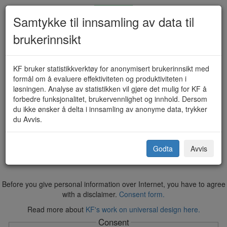
Samtykke til innsamling av data til
brukerinnsikt
Piper/ildsted - Søknad om
KF bruker statistikkverktøy for anonymisert brukerinnsikt med
formål om å evaluere effektiviteten og produktiviteten i
gebyrfritak etter fjerning (KF-811-
løsningen. Analyse av statistikken vil gjøre det mulig for KF å
forbedre funksjonalitet, brukervennlighet og innhold. Dersom
FK)
du ikke ønsker å delta i innsamling av anonyme data, trykker
du Avvis.
Rindal kommune
Godta
Avvis
Before you give personal information over Internet, you have to agree
with a disclaimer.
Consent form.
Read more about
KF's work on universal design here.
Consent