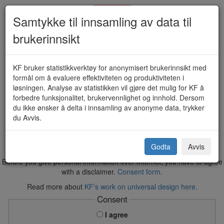
Samtykke til innsamling av data til
brukerinnsikt
Varslingsskjema - skolemiljø (KF-
KF bruker statistikkverktøy for anonymisert brukerinnsikt med
formål om å evaluere effektiviteten og produktiviteten i
814)
løsningen. Analyse av statistikken vil gjøre det mulig for KF å
forbedre funksjonalitet, brukervennlighet og innhold. Dersom
du ikke ønsker å delta i innsamling av anonyme data, trykker
du Avvis.
Vestby kommune
Godta
Avvis
Before you give personal information over Internet, you have to agree
with a disclaimer.
Consent form.
Read more about
KF's work on universal design here.
Consent
I agree