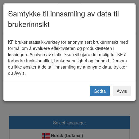
Samtykke til innsamling av data til
brukerinnsikt
Redusert foreldrebetaling i
KF bruker statistikkverktøy for anonymisert brukerinnsikt med
formål om å evaluere effektiviteten og produktiviteten i
barnehage / SFO - søknad (KF-
løsningen. Analyse av statistikken vil gjøre det mulig for KF å
forbedre funksjonalitet, brukervennlighet og innhold. Dersom
630-3443)
du ikke ønsker å delta i innsamling av anonyme data, trykker
du Avvis.
Vestre Toten kommune
Godta
Avvis
Select language:
Norsk (bokmål)