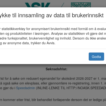
kke til innsamling av data til brukerinnsikt
 statistikkverktøy for anonymisert brukerinnsikt med formål om å evalu
turskolen - Søknad om redusert ege
eten og produktiviteten i løsningen. Analyse av statistikken vil gjøre det m
edre funksjonalitet, brukervennlighet og innhold. Dersom du ikke ønsker
g av anonyme data, trykker du Avvis.
Askøy kommune
Godta
n er avgrenset til 25 elevplasser per skoleår. I utgangspunktet dekkes
Søknadsfrist:
rist for å søke om redusert egenandel for skoleåret 2026-2027 er 1. ma
 også søke om elevplass, eller gjennomføre re-registrering, innen 1.
e gjør du i
Speedadmin
(INLINE-LENKE TIL HTTP://NOASK.SPEEDAD
 kommer etter frist, blir behandlet fortløpende dersom det er ledige pl