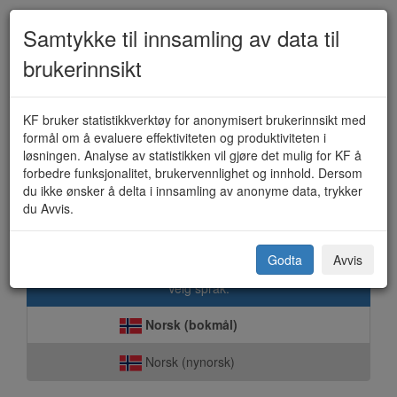
Samtykke til innsamling av data til
brukerinnsikt
Voksenopplæring - Individuell
KF bruker statistikkverktøy for anonymisert brukerinnsikt med
formål om å evaluere effektiviteten og produktiviteten i
tilrettelagt opplæring (KF-225)
løsningen. Analyse av statistikken vil gjøre det mulig for KF å
forbedre funksjonalitet, brukervennlighet og innhold. Dersom
du ikke ønsker å delta i innsamling av anonyme data, trykker
du Avvis.
Vardø kommune
Godta
Avvis
Velg språk:
Norsk (bokmål)
Norsk (nynorsk)