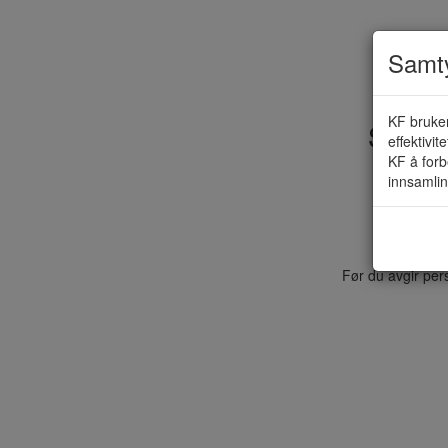
Samty
KF bruker
Skole 
effektivit
KF å forb
innsamlin
Før du avgir per