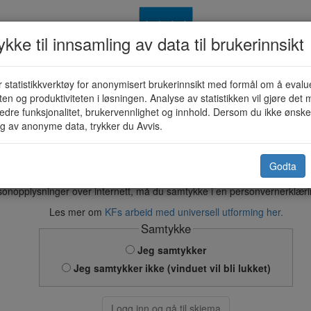
kke til innsamling av data til brukerinnsikt
 statistikkverktøy for anonymisert brukerinnsikt med formål om å evalu
- melding om skolebytte ved flytting
eten og produktiviteten i løsningen. Analyse av statistikken vil gjøre det m
edre funksjonalitet, brukervennlighet og innhold. Dersom du ikke ønsker
g av anonyme data, trykker du Avvis.
Skaun kommune
Godta
sonopplysninger over internett, må du samtykke i en personvernerklær
Les mer om
KFs arbeid med universell utforming her.
Samtykke
Jeg samtykker
Jeg samtykker ikke (vinduet vil bli lukket)
Logg inn og gå til skjema