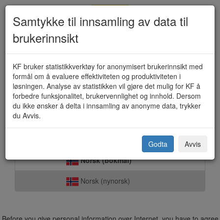
Samtykke til innsamling av data til
brukerinnsikt
Serveringsbevilling (KF-267)
KF bruker statistikkverktøy for anonymisert brukerinnsikt med
formål om å evaluere effektiviteten og produktiviteten i
løsningen. Analyse av statistikken vil gjøre det mulig for KF å
forbedre funksjonalitet, brukervennlighet og innhold. Dersom
Berlevåg kommune
du ikke ønsker å delta i innsamling av anonyme data, trykker
du Avvis.
Select language:
Godta
Avvis
Norsk (bokmål)
Norsk (nynorsk)
Before you give personal information over Internet, you have to agree